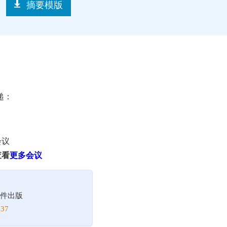
摘要模版
递：
会议
查看
更多会议
件出版
37