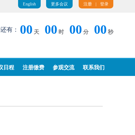
English
更多会议
注册
|
登录
00
00
00
00
期还有：
天
时
分
秒
议日程
注册缴费
参观交流
联系我们